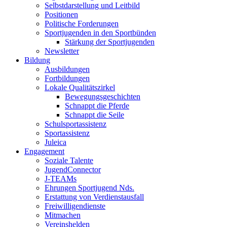
Selbstdarstellung und Leitbild
Positionen
Politische Forderungen
Sportjugenden in den Sportbünden
Stärkung der Sportjugenden
Newsletter
Bildung
Ausbildungen
Fortbildungen
Lokale Qualitätszirkel
Bewegungsgeschichten
Schnappt die Pferde
Schnappt die Seile
Schulsportassistenz
Sportassistenz
Juleica
Engagement
Soziale Talente
JugendConnector
J-TEAMs
Ehrungen Sportjugend Nds.
Erstattung von Verdienstausfall
Freiwilligendienste
Mitmachen
Vereinshelden