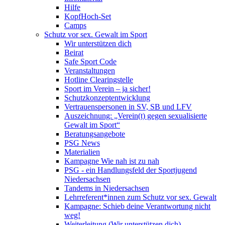
Hilfe
KopfHoch-Set
Camps
Schutz vor sex. Gewalt im Sport
Wir unterstützen dich
Beirat
Safe Sport Code
Veranstaltungen
Hotline Clearingstelle
Sport im Verein – ja sicher!
Schutzkonzeptentwicklung
Vertrauenspersonen in SV, SB und LFV
Auszeichnung: „Verein(t) gegen sexualisierte
Gewalt im Sport“
Beratungsangebote
PSG News
Materialien
Kampagne Wie nah ist zu nah
PSG - ein Handlungsfeld der Sportjugend
Niedersachsen
Tandems in Niedersachsen
Lehrreferent*innen zum Schutz vor sex. Gewalt
Kampagne: Schieb deine Verantwortung nicht
weg!
Weiterleitung (Wir unterstützen dich)