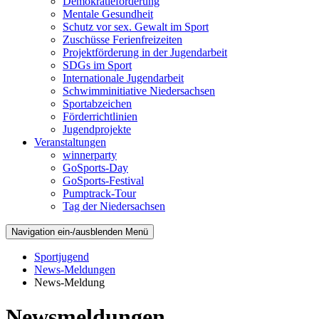
Demokratieförderung
Mentale Gesundheit
Schutz vor sex. Gewalt im Sport
Zuschüsse Ferienfreizeiten
Projektförderung in der Jugendarbeit
SDGs im Sport
Internationale Jugendarbeit
Schwimminitiative Niedersachsen
Sportabzeichen
Förderrichtlinien
Jugendprojekte
Veranstaltungen
winnerparty
GoSports-Day
GoSports-Festival
Pumptrack-Tour
Tag der Niedersachsen
Navigation ein-/ausblenden
Menü
Sportjugend
News-Meldungen
News-Meldung
Newsmeldungen