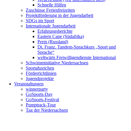
Schnelle Hilfen
Zuschüsse Ferienfreizeiten
Projektförderung in der Jugendarbeit
SDGs im Sport
Internationale Jugendarbeit
Erfahrungsberichte
Eastern Cape (Südafrika)
Perm (Russland)
Dt. Franz. Tandem-Sprachkurs „Sport und
Sprache“
weltwärts Freiwilligendienste International
Schwimminitiative Niedersachsen
Sportabzeichen
Förderrichtlinien
Jugendprojekte
Veranstaltungen
winnerparty
GoSports-Day
GoSports-Festival
Pumptrack-Tour
Tag der Niedersachsen