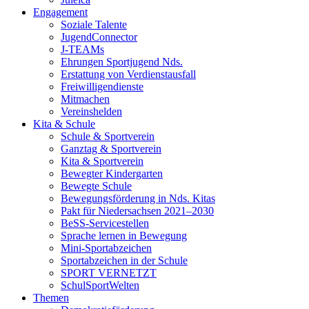
Engagement
Soziale Talente
JugendConnector
J-TEAMs
Ehrungen Sportjugend Nds.
Erstattung von Verdienstausfall
Freiwilligendienste
Mitmachen
Vereinshelden
Kita & Schule
Schule & Sportverein
Ganztag & Sportverein
Kita & Sportverein
Bewegter Kindergarten
Bewegte Schule
Bewegungsförderung in Nds. Kitas
Pakt für Niedersachsen 2021–2030
BeSS-Servicestellen
Sprache lernen in Bewegung
Mini-Sportabzeichen
Sportabzeichen in der Schule
SPORT VERNETZT
SchulSportWelten
Themen