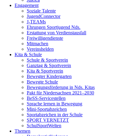
Engagement
Soziale Talente
JugendConnector
J-TEAMs
Ehrungen Sportjugend Nds.
Erstattung von Verdienstausfall
Freiwilligendienste
Mitmachen
Vereinshelden
Kita & Schule
Schule & Sportverein
Ganztag & Sportverein
Kita & Sportverein
Bewegter Kindergarten
Bewegte Schule
Bewegungsförderung in Nds. Kitas
Pakt für Niedersachsen 2021–2030
BeSS-Servicestellen
Sprache lernen in Bewegung
Mini-Sportabzeichen
Sportabzeichen in der Schule
SPORT VERNETZT
SchulSportWelten
Themen