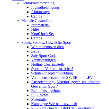
Demokratieförderung
Jugendbeteiligung
Aktionstage
Camps
Mentale Gesundheit
Infomaterial
Hilfe
KopfHoch-Set
Camps
Schutz vor sex. Gewalt im Sport
Wir unterstützen dich
Beirat
Safe Sport Code
Veranstaltungen
Hotline Clearingstelle
Sport im Verein – ja sicher!
Schutzkonzeptentwicklung
Vertrauenspersonen in SV, SB und LFV
Auszeichnung: „Verein(t) gegen sexualisierte
Gewalt im Sport“
Beratungsangebote
PSG News
Materialien
Kampagne Wie nah ist zu nah
PSG - ein Handlungsfeld der Sportjugend