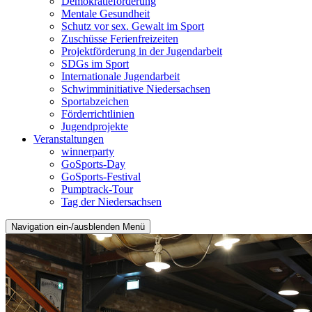
Demokratieförderung
Mentale Gesundheit
Schutz vor sex. Gewalt im Sport
Zuschüsse Ferienfreizeiten
Projektförderung in der Jugendarbeit
SDGs im Sport
Internationale Jugendarbeit
Schwimminitiative Niedersachsen
Sportabzeichen
Förderrichtlinien
Jugendprojekte
Veranstaltungen
winnerparty
GoSports-Day
GoSports-Festival
Pumptrack-Tour
Tag der Niedersachsen
Navigation ein-/ausblenden
Menü