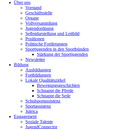
Über uns
Vorstand
Geschäftsstelle
Organe
Vollversammlung
Jugendordnung
Selbstdarstellung und Leitbild
Positionen
Politische Forderungen
Sportjugenden in den Sportbünden
Stärkung der Sportjugenden
Newsletter
Bildung
Ausbildungen
Fortbildungen
Lokale Qualitätszirkel
Bewegungsgeschichten
Schnappt die Pferde
Schnappt die Seile
Schulsportassistenz
Sportassistenz
Juleica
Engagement
Soziale Talente
JugendConnector