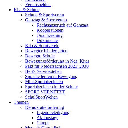
Vereinshelden
Kita & Schule
Schule & Sportverein
Ganztag & Sportverein
Rechtsanspruch auf Ganztag
Kooperationen
Qualifizierung
Dokumente
Kita & Sportverein
Bewegter Kindergarten
Bewegte Schule
Bewegungsförderung in Nds. Kitas
Pakt für Niedersachsen 2021–2030
BeSS-Servicestellen
Sprache lernen in Bewegung
Mini-Sportabzeichen
Sportabzeichen in der Schule
SPORT VERNETZT
SchulSportWelten
Themen
Demokratieförderung
Jugendbeteiligung
Aktionstage
Camps
Mentale Gesundheit