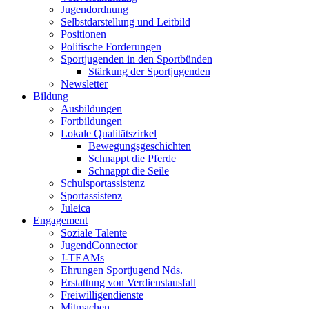
Jugendordnung
Selbstdarstellung und Leitbild
Positionen
Politische Forderungen
Sportjugenden in den Sportbünden
Stärkung der Sportjugenden
Newsletter
Bildung
Ausbildungen
Fortbildungen
Lokale Qualitätszirkel
Bewegungsgeschichten
Schnappt die Pferde
Schnappt die Seile
Schulsportassistenz
Sportassistenz
Juleica
Engagement
Soziale Talente
JugendConnector
J-TEAMs
Ehrungen Sportjugend Nds.
Erstattung von Verdienstausfall
Freiwilligendienste
Mitmachen