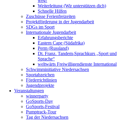
weg!
Weiterleitung (Wir unterstützen dich)
Schnelle Hilfen
Zuschüsse Ferienfreizeiten
Projektförderung in der Jugendarbeit
SDGs im Sport
Internationale Jugendarbeit
Erfahrungsberichte
Eastern Cape (Südafrika)
Perm (Russland)
Dt. Franz. Tandem-Sprachkurs „Sport und
Sprache“
weltwärts Freiwilligendienste International
Schwimminitiative Niedersachsen
Sportabzeichen
Förderrichtlinien
Jugendprojekte
Veranstaltungen
winnerparty
GoSports-Day
GoSports-Festival
Pumptrack-Tour
Tag der Niedersachsen