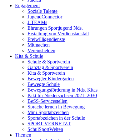
Engagement
Soziale Talente
JugendConnector
J-TEAMs
Ehrungen Sportjugend Nds.
Erstattung von Verdienstausfall
Freiwilligendienste
Mitmachen
Vereinshelden
Kita & Schule
Schule & Sportverein
Ganztag & Sportverein
Kita & Sportverein
Bewegter Kindergarten
Bewegte Schule
Bewegungsförderung in Nds. Kitas
Pakt für Niedersachsen 2021–2030
BeSS-Servicestellen
Sprache lernen in Bewegung
Mini-Sportabzeichen
Sportabzeichen in der Schule
SPORT VERNETZT
SchulSportWelten
Themen