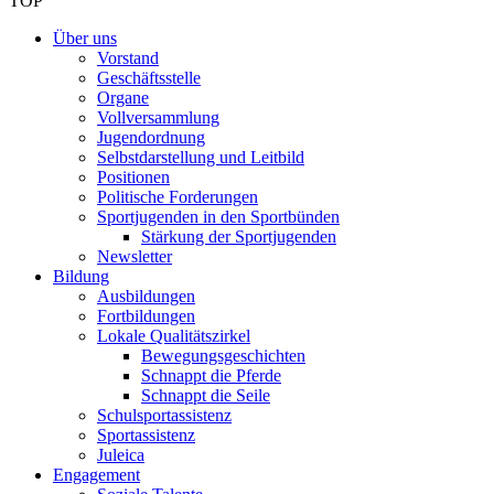
TOP
Über uns
Vorstand
Geschäftsstelle
Organe
Vollversammlung
Jugendordnung
Selbstdarstellung und Leitbild
Positionen
Politische Forderungen
Sportjugenden in den Sportbünden
Stärkung der Sportjugenden
Newsletter
Bildung
Ausbildungen
Fortbildungen
Lokale Qualitätszirkel
Bewegungsgeschichten
Schnappt die Pferde
Schnappt die Seile
Schulsportassistenz
Sportassistenz
Juleica
Engagement