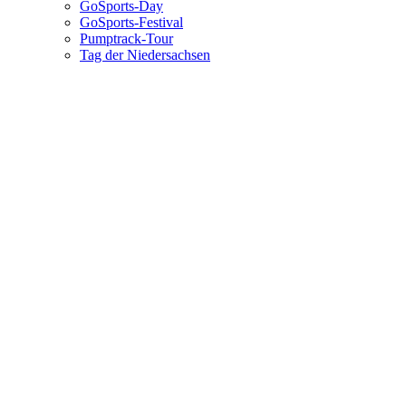
GoSports-Day
GoSports-Festival
Pumptrack-Tour
Tag der Niedersachsen