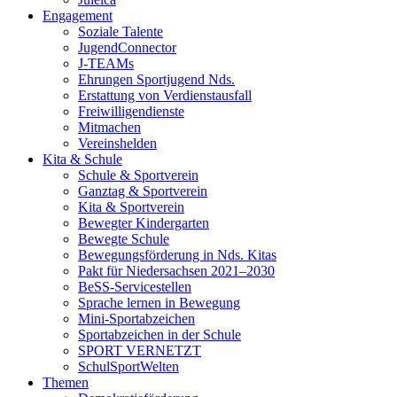
Engagement
Soziale Talente
JugendConnector
J-TEAMs
Ehrungen Sportjugend Nds.
Erstattung von Verdienstausfall
Freiwilligendienste
Mitmachen
Vereinshelden
Kita & Schule
Schule & Sportverein
Ganztag & Sportverein
Kita & Sportverein
Bewegter Kindergarten
Bewegte Schule
Bewegungsförderung in Nds. Kitas
Pakt für Niedersachsen 2021–2030
BeSS-Servicestellen
Sprache lernen in Bewegung
Mini-Sportabzeichen
Sportabzeichen in der Schule
SPORT VERNETZT
SchulSportWelten
Themen