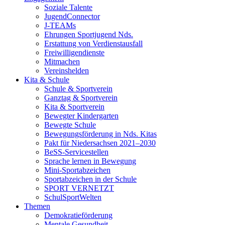
Soziale Talente
JugendConnector
J-TEAMs
Ehrungen Sportjugend Nds.
Erstattung von Verdienstausfall
Freiwilligendienste
Mitmachen
Vereinshelden
Kita & Schule
Schule & Sportverein
Ganztag & Sportverein
Kita & Sportverein
Bewegter Kindergarten
Bewegte Schule
Bewegungsförderung in Nds. Kitas
Pakt für Niedersachsen 2021–2030
BeSS-Servicestellen
Sprache lernen in Bewegung
Mini-Sportabzeichen
Sportabzeichen in der Schule
SPORT VERNETZT
SchulSportWelten
Themen
Demokratieförderung
Mentale Gesundheit