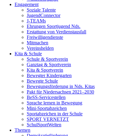
Engagement
Soziale Talente
JugendConnector
J-TEAMs
Ehrungen Sportjugend Nds.
Erstattung von Verdienstausfall
Freiwilligendienste
Mitmachen
Vereinshelden
Kita & Schule
Schule & Sportverein
Ganztag & Sportverein
Kita & Sportverein
Bewegter Kindergarten
Bewegte Schule
Bewegungsförderung in Nds. Kitas
Pakt für Niedersachsen 2021–2030
BeSS-Servicestellen
Sprache lernen in Bewegung
Mini-Sportabzeichen
Sportabzeichen in der Schule
SPORT VERNETZT
SchulSportWelten
Themen
Demokratieförderung