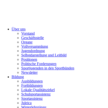
Über uns
Vorstand
Geschäftsstelle
Organe
Vollversammlung
Jugendordnung
Selbstdarstellung und Leitbild
Positionen
Politische Forderungen
Sportjugenden in den Sportbünden
Newsletter
Bildung
Ausbildungen
Fortbildungen
Lokale Qualitätszirkel
Schulsportassistenz
Sportassistenz
Juleica
Winterlehrgänge