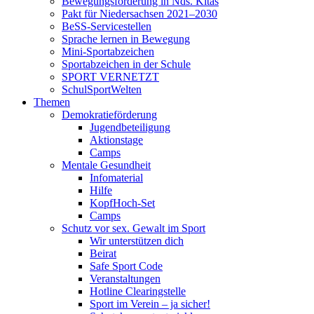
Bewegungsförderung in Nds. Kitas
Pakt für Niedersachsen 2021–2030
BeSS-Servicestellen
Sprache lernen in Bewegung
Mini-Sportabzeichen
Sportabzeichen in der Schule
SPORT VERNETZT
SchulSportWelten
Themen
Demokratieförderung
Jugendbeteiligung
Aktionstage
Camps
Mentale Gesundheit
Infomaterial
Hilfe
KopfHoch-Set
Camps
Schutz vor sex. Gewalt im Sport
Wir unterstützen dich
Beirat
Safe Sport Code
Veranstaltungen
Hotline Clearingstelle
Sport im Verein – ja sicher!