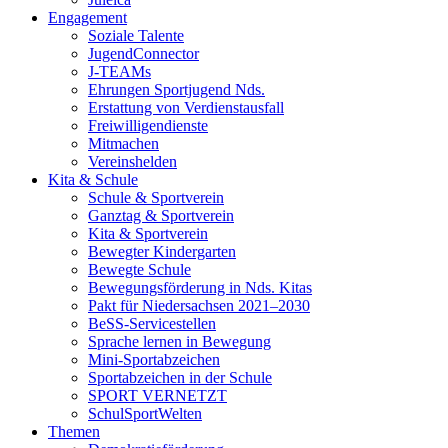
Engagement
Soziale Talente
JugendConnector
J-TEAMs
Ehrungen Sportjugend Nds.
Erstattung von Verdienstausfall
Freiwilligendienste
Mitmachen
Vereinshelden
Kita & Schule
Schule & Sportverein
Ganztag & Sportverein
Kita & Sportverein
Bewegter Kindergarten
Bewegte Schule
Bewegungsförderung in Nds. Kitas
Pakt für Niedersachsen 2021–2030
BeSS-Servicestellen
Sprache lernen in Bewegung
Mini-Sportabzeichen
Sportabzeichen in der Schule
SPORT VERNETZT
SchulSportWelten
Themen