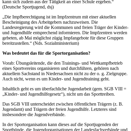
kann sich zudem aus der Tätigkeit an einer Schule ergeben.“
(Deutsche Sportjugend, dsj)
„Die Impfberechtigung ist im Impfzentrum mit einer aktuellen
Bescheinigung des Arbeitgebers nachzuweisen. Die
Landesregierung wird die Kommunen und freien Träger der Kinder-
und Jugendhilfe entsprechend informieren. Die Impfzentren werden
gebeten, ab Mai möglichst zügig Impfangebote für diese Gruppen
bereitzustellen.“ (Nds. Sozialministerium)
Was bedeutet das für die Sportorganisation?
Vorab: Übungsleitende, die den Trainings- und Wettkampfbetrieb
eines Sportvereins organisieren und durchführen, gehören nach
aktuellem Sachstand in Niedersachsen nicht zu der o. g. Zielgruppe.
Auch nicht, wenn es um Kinder- und Jugendtraining geht.
Inhaltlich geht es um überfachliche Jugendarbeit (gem. SGB VIII =
„Kinder- und Jugendhilfegesetz“), nicht um das Sporttreiben.
Das SGB VIII unterscheidet zwischen öffentlichen Trägern (z. B.
Jugendamt) und Trägern der freien Jugendhilfe. Letzteres sind
insbesondere die Jugendverbände.
In der Sportorganisation kann dieses auf die Sportjugenden der
Sportbünde, die Jugendorganisationen der Landesfachverbände und