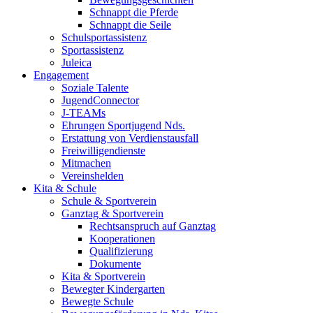
Schnappt die Pferde
Schnappt die Seile
Schulsportassistenz
Sportassistenz
Juleica
Engagement
Soziale Talente
JugendConnector
J-TEAMs
Ehrungen Sportjugend Nds.
Erstattung von Verdienstausfall
Freiwilligendienste
Mitmachen
Vereinshelden
Kita & Schule
Schule & Sportverein
Ganztag & Sportverein
Rechtsanspruch auf Ganztag
Kooperationen
Qualifizierung
Dokumente
Kita & Sportverein
Bewegter Kindergarten
Bewegte Schule